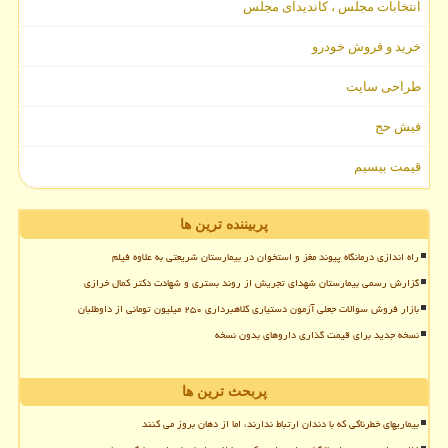
انتخابات مجلس ، کاندیدای مجلس
خرید و فروش خودرو
طراحی سایت
فیش حج
قیمت بیسیم
پربیننده ترین ها
راه اندازی درمانگاه پیوند مغز و استخوان در بیمارستان شریعتی به علاوه فیلم
گزارش رسمی بیمارستان شهدای تجریش از روند بستری و شهادت دکتر کمال خرازی
بازار فروش سوالات جعلی آزمون دستیاری کلاهبرداری ۲۵۰ میلیون تومانی از داوطلبان
نسخه جدید برای قیمت گذاری داروهای بدون نسخه
پربحث ترین ها
بیماریهای خطرناکی که با دندان ارتباط ندارند، اما از دهان بروز می کنند