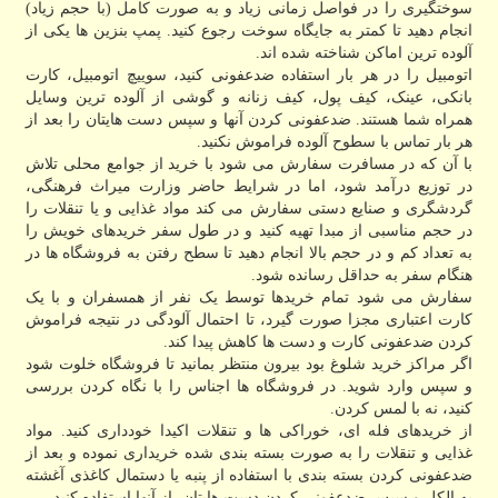
سوختگیری را در فواصل زمانی زیاد و به صورت کامل (با حجم زیاد)
انجام دهید تا کمتر به جایگاه سوخت رجوع کنید. پمپ بنزین ها یکی از
آلوده ترین اماکن شناخته شده اند.
اتومبیل را در هر بار استفاده ضدعفونی کنید، سوییچ اتومبیل، کارت
بانکی، عینک، کیف پول، کیف زنانه و گوشی از آلوده ترین وسایل
همراه شما هستند. ضدعفونی کردن آنها و سپس دست هایتان را بعد از
هر بار تماس با سطوح آلوده فراموش نکنید.
با آن که در مسافرت سفارش می شود با خرید از جوامع محلی تلاش
در توزیع درآمد شود، اما در شرایط حاضر وزارت میراث فرهنگی،
گردشگری و صنایع دستی سفارش می کند مواد غذایی و یا تنقلات را
در حجم مناسبی از مبدا تهیه کنید و در طول سفر خریدهای خویش را
به تعداد کم و در حجم بالا انجام دهید تا سطح رفتن به فروشگاه ها در
هنگام سفر به حداقل رسانده شود.
سفارش می شود تمام خریدها توسط یک نفر از همسفران و با یک
کارت اعتباری مجزا صورت گیرد، تا احتمال آلودگی در نتیجه فراموش
کردن ضدعفونی کارت و دست ها کاهش پیدا کند.
اگر مراکز خرید شلوغ بود بیرون منتظر بمانید تا فروشگاه خلوت شود
و سپس وارد شوید. در فروشگاه ها اجناس را با نگاه کردن بررسی
کنید، نه با لمس کردن.
از خریدهای فله ای، خوراکی ها و تنقلات اکیدا خودداری کنید. مواد
غذایی و تنقلات را به صورت بسته بندی شده خریداری نموده و بعد از
ضدعفونی کردن بسته بندی با استفاده از پنبه یا دستمال کاغذی آغشته
به الکل و سپس ضدعفونی کردن دست هایتان، از آنها استفاده کنید.