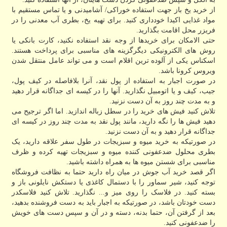
از خرید یخ باز جهت استفاده خوراکی/ آشامیدنی و یا تماس مستقیم با
مواد غذایی اکیدا خودداری کنید. برای تهیه یخ، بطری آب معدنی را در
فریزر محل اقامت بگذارید.
حتی الامکان برای خریدها از وجه نقد استفاده نکنید، کارت بانکی یا
روش های الکترونیکی دیگرگزینه های مناسبی برای پرداخت هستند.
اسکناس یکی از آلوده ترین اقلام است و می تواند عامل منتقل شدن
ویروس کرونا باشد.
در صورت اجبار به استفاده از پول نقد، آنرا بلافاصله در کیف پول،
جیب، کیف و یا اتومبیل نگذارید. آنها را در کیسه ای جداگانه قرار دهید
و به مدت چند روز به آن دست نزنید.
تلاش کنید فیش های خرید را در سطل زباله اندازید. اما اگر ترجیح می
دهید فیش ها را نگه دارید، مانند پول نقد به مدت چند روز در کیسه ای
جداگانه قرار دهید و به آن دست نزنید.
در صورتیکه به خرید میوه و سبزیجات در طول سفر علاقه دارید، یک
بطری محلول ضدعفونی کننده میوه و سبزیجات تهیه کرده و ظرف
مناسبی برای شستن میوه ها به همراه داشته باشید.
اگر قصد خرید آب جوش در میان راه دارید حتما به نظافت فروشگاه
توجه کنید، شیر سماور را با دستمال کاغذی یا دستکش نایلونی باز و
بسته کنید. در فلاسک را روی میز و... نگذارید. تلاش کنید فلاسکدر
دست خودتان باشد، در صورتیکه به اجبار باید به دست فروشنده بدهید،
بعد از گرفتن آن، حتما بدنه، دسته و در آن و سپس دست های خویش
را ضدعفونی کنید.