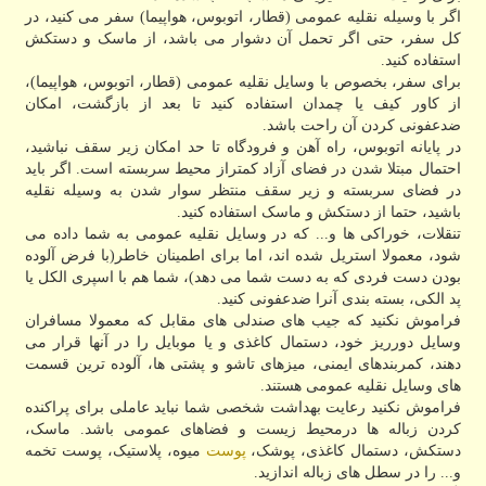
اگر با وسیله نقلیه عمومی (قطار، اتوبوس، هواپیما) سفر می کنید، در
کل سفر، حتی اگر تحمل آن دشوار می باشد، از ماسک و دستکش
استفاده کنید.
برای سفر، بخصوص با وسایل نقلیه عمومی (قطار، اتوبوس، هواپیما)،
از کاور کیف یا چمدان استفاده کنید تا بعد از بازگشت، امکان
ضدعفونی کردن آن راحت باشد.
در پایانه اتوبوس، راه آهن و فرودگاه تا حد امکان زیر سقف نباشید،
احتمال مبتلا شدن در فضای آزاد کمتراز محیط سربسته است. اگر باید
در فضای سربسته و زیر سقف منتظر سوار شدن به وسیله نقلیه
باشید، حتما از دستکش و ماسک استفاده کنید.
تنقلات، خوراکی ها و... که در وسایل نقلیه عمومی به شما داده می
شود، معمولا استریل شده اند، اما برای اطمینان خاطر(با فرض آلوده
بودن دست فردی که به دست شما می دهد)، شما هم با اسپری الکل یا
پد الکی، بسته بندی آنرا ضدعفونی کنید.
فراموش نکنید که جیب های صندلی های مقابل که معمولا مسافران
وسایل دورریز خود، دستمال کاغذی و یا موبایل را در آنها قرار می
دهند، کمربندهای ایمنی، میزهای تاشو و پشتی ها، آلوده ترین قسمت
های وسایل نقلیه عمومی هستند.
فراموش نکنید رعایت بهداشت شخصی شما نباید عاملی برای پراکنده
کردن زباله ها درمحیط زیست و فضاهای عمومی باشد. ماسک،
دستکش، دستمال کاغذی، پوشک،
پوست
میوه، پلاستیک، پوست تخمه
و... را در سطل های زباله اندازید.