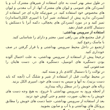
در طول سفر بهتر است به جای استفاده از شیرهای مشترک آب و یا
آبسردکن های عمومی و لیوان های مشترک آنها، از آب معدنی و لیوان
های مخصوص خود استفاده کنید. در صورتیکه چاره ای جز استفاده از
آبسردکن ندارید پیش از استفاده، شیر آنرا با اسپری الکل(استاندارد)
تمیز کنید و در مورد آبسردکن های یخچالی، دکمه آنرا با دستکش یا
دستمال کاغذی فشار دهید.
استفاده از سرویس بهداشتی:
از قبل مجتمع های بین راهی تمیز، معتبر و دارای را شناسایی کنید.
با ماسک رجوع کنید.
ازتجمع در داخل محیط سرویس بهداشتی و یا قرار گرفتن در صف
خودداری کنید.
ترجیحا پیش از استفاده از سرویس بهداشتی، به علت احتمال آلوده
بودن دستگیره های اتومبیل، دستگیره های در، دست هایتان را
ضدعفونی کنید.
درِ توالت را با دستمال کاغذی باز و بسته کنید.
در محیط توالت، قبل از استفاده از شیر و شلنگ آب (آنچه که باید
دست بزنید)، به آنها و سپس به دست های خود، اسپری الکل بزنید.
زباله های خویش را در سطل زباله بیندازید.
از لحظه ورود به سرویس بهداشتی تا خروج، به هیچ وجه دست های
خویش را به دهان، صورت، چشم و حتی گوش خود نزنید.
بعد از استفاده از سرویس بهداشتی، حتما دست های خویش را مطابق
پروتکل های بهداشتی و با آب و صابون بشویید.