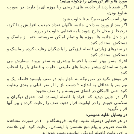
موزه ها و آثار توریستی را چگونه ببینیم:
اگر قصد بازدید از جاذبه، بنای تاریخی ویا موزه ای را دارید، در صورت
شلوغ بودن،
بهتر است کمی صبرکنید تا خلوت شود.
اگر بعد از ورود به داخل جاذبه، ناگهان تعداد جمعیت افزایش پیدا کرد،
ترجیحا از محل خارج شوید یا به فضایی خلوت تر بروید.
در داخل جاذبه ها، موزه ها و تمام اماکن سربسته، حتما از ماسک و
دستکش استفاده کنید.
در سفرهای زیارتی فاصله فیزیکی را با دیگران رعایت کرده و ماسک و
دستکش استفاده کنید.
افراد مسن بهتر است با احتیاط بیشتری به سفر بروند. سفارش می
شود سالمندان بیشتر محیط های طبیعی، خلوت و فضای باز را انتخاب
کنند.
فراموش نکنید در صورتیکه به ناچار باید در صف بایستید فاصله یک و
نیم متر یا حداقل به اندازه ۲ دست باز را از نفر قبلی و بعدی رعایت
کنید. حتی الامکان در فضای سربسته وارد صف نشوید.
اگر در جایی دیدید که افراد با فاصله ایستاده اند، حقوق دیگران و
سلامتی خویش را در اولویت قرار دهید، صف را رعایت کرده و بین آنها
قرار نگیرید.
در وسایل نقلیه عمومی:
در هر فضایی (وسیله نقلیه، جاذبه، فروشگاه و... ) در صورت مشاهده
علامت ضربدر و پیام منع نشستن یا ایستادن، رعایت کنید. این علامت
برای رعایت فاصله فیزیکی مناسب نصب شده اند.