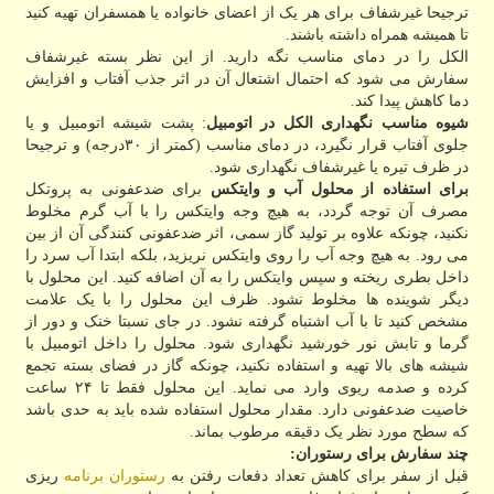
ترجیحا غیرشفاف برای هر یک از اعضای خانواده یا همسفران تهیه کنید
تا همیشه همراه داشته باشند.
الکل را در دمای مناسب نگه دارید. از این نظر بسته غیرشفاف
سفارش می شود که احتمال اشتعال آن در اثر جذب آفتاب و افزایش
دما کاهش پیدا کند.
شیوه مناسب نگهداری الکل در اتومبیل
: پشت شیشه اتومبیل و یا
جلوی آفتاب قرار نگیرد، در دمای مناسب (کمتر از ۳۰درجه) و ترجیحا
در ظرف تیره یا غیرشفاف نگهداری شود.
برای استفاده از محلول آب و وایتکس
برای ضدعفونی به پروتکل
مصرف آن توجه گردد، به هیچ وجه وایتکس را با آب گرم مخلوط
نکنید، چونکه علاوه بر تولید گاز سمی، اثر ضدعفونی کنندگی آن از بین
می رود. به هیچ وجه آب را روی وایتکس نریزید، بلکه ابتدا آب سرد را
داخل بطری ریخته و سپس وایتکس را به آن اضافه کنید. این محلول با
دیگر شوینده ها مخلوط نشود. ظرف این محلول را با یک علامت
مشخص کنید تا با آب اشتباه گرفته نشود. در جای نسبتا خنک و دور از
گرما و تابش نور خورشید نگهداری شود. محلول را داخل اتومبیل با
شیشه های بالا تهیه و استفاده نکنید، چونکه گاز در فضای بسته تجمع
کرده و صدمه ریوی وارد می نماید. این محلول فقط تا ۲۴ ساعت
خاصیت ضدعفونی دارد. مقدار محلول استفاده شده باید به حدی باشد
که سطح مورد نظر یک دقیقه مرطوب بماند.
چند سفارش برای رستوران:
قبل از سفر برای کاهش تعداد دفعات رفتن به
رستوران
برنامه
ریزی