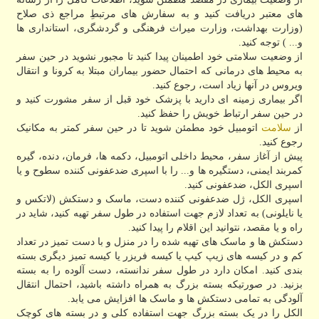
های معتبر دریافت کنید و به سفارش های مرتبطِ مراجع ذی صلاح
(وزارت بهداشت، وزارت میراث فرهنگی و گردشگری، استانداری ها
و... ) توجه کنید.
از وضعیت سلامتی خود اطمینان پیدا کنید تا مجبور نشوید در حین سفر
به محیط های درمانی که احتمال حضور بیماران مبتلا به کرونا و انتقال
ویروس در آنها زیاد است، رجوع کنید.
اگر بیماری زمینه ای دارید با پزشک خود قبل از سفر مشورت کنید و
در حین سفر ارتباط خویش را حفظ کنید.
از
سلامت
اتومبیل خود مطمئن شوید تا در حین سفر کمتر به مکانیک
رجوع کنید.
پیش از آغاز سفر، محیط داخلی اتومبیل، دکمه ها، فرمان، دنده، گیره
کمربند ایمنی، دستگیره ها و... را با اسپری ضدعفونی کننده سطوح و یا
اسپری الکل، ضدعفونی کنید.
اسپری الکل، ژل ضدعفونی کننده دست، ماسک و دستکش (لاتکس و
یا نایلونی) به تعداد لازم جهت استفاده در طول سفر تهیه کنید، شاید در
راه و یا مقصد، نتوانید این اقلام را پیدا کنید.
دستکش ها و ماسک های تهیه شده را در منزل و با دست تمیز در تعداد
کم و در کیسه های زیپ کیپ یا کیسه فریزر یا کیسه تمیز دیگری بسته
بندی کنید. امکان دارد در طول سفر ندانسته، دست آلوده را به بسته
بزنید. در صورتیکه بسته بزرگ به همراه داشته باشید، احتمال انتقال
آلودگی به تمامی دستکش ها و ماسک ها افزایش می یابد.
الکل را در یک بسته بزرگ جهت استفاده کلی و در بسته های کوچک