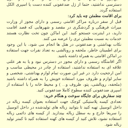
دسترسی نداشتید، حتما از ژل ضدعفونی کننده دست یا اسپری الکل
استفاده گردد.
برای اقامت مطمئن چه باید کرد:
قبل از سفر درباره مراکز اقامتی رسمی و دارای مجوز از وزارت
میراث فرهنگی و گردشگری در مقصد و شهرهایی که قصد اقامت
دارید، در اینترنت جستجو کنید. این اماکن چون تخت نظارت هستند
خدمات به نسبت مطمئن تری را عرضه می کنند.
نکات بهداشتی و ضدعفونی در هتل ها انجام می شود، با این وجود
برای اطمینان خاطر، ملحفه و روبالشی به تعداد نفرات جهت استفاده
در اماکن اقامتی به همراه داشته باشید.
اگر اقامتگاه رسمی و دارای مجوز در دسترس نبود و یا به هر علتی
علاقه ای به استفاده نداشتید، استفاده از چادر در محیطی مناسب و
امن ارجحیت دارد. در غیر این صورت تمام لوازم بهداشتی، شخصی و
سایر لوازم و ظروف مورد استفاده خویش را به همراه داشته باشید
(ملحفه، روبالشی، پتو، ظروف و... ) و محیط خانه را با استفاده از
اسپری ضدعفونی کننده سطوح کاملا ضدعفونی کنید.
چند سفارش برای جایگاه سوخت و هنگام خرید:
تعدادی کیسه پلاستیکی کوچک جهت استفاده بعنوان کیسه زباله در
داخل اتومبیل تهیه کنید تا بتوانید زباله های تولیدشده در داخل اتومبیل
را سریعا خارج و به سطل زباله بیندازید. از کیسه های دائمی زباله
استفاده نشود، تلاش کنید از کیسه های کهنه استفاده کنید تا کمتر تولید
زباله شود.