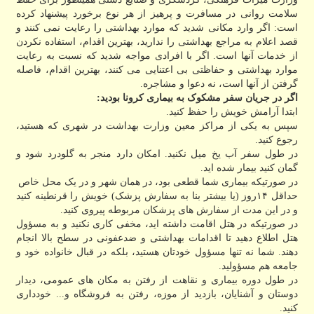
سلامت روانی در مسافرت و پرهیز از هر نوع برخورد پیشنهاد کرده
است: اگر وارد مکانی شدید که موارد بهداشتی را رعایت نمی کنند و
قصد اعلام به مراجع بهداشتی را ندارید، بهترین اقدام، استفاده نکردن
از خدمات آنها است. اگر با افرادی مواجه شدید که نسبت به رعایت
موارد بهداشتی و حفاظتی بی اعتنایی می کنند، بهترین اقدام، فاصله
گرفتن از آنها است، نه دعوا و مشاجره.
اگر در جریان سفر مشکوک به بیماری کرونا بودید:
ابتدا آرامش خویش را حفظ کنید.
سپس به یکی از مراکز معین وزارت بهداشت در شهری که هستید،
رجوع کنید.
در طول سفر آب یخ میل نکنید. امکان دارد منجر به گلودرد شود و
گمان کنید بیمار شده اید.
در صورتیکه بیماری شما قطعی بود، در همان شهر و در یک محل خاص
حداقل ۱۴روز (یا بیشتر بنا به سفارش پزشک) خویش را قرنطینه کنید
و در این مدت از سفارش های پزشکان مربوطه پیروی کنید.
در صورتیکه در هتل اقامت داشته اید، مخفی کاری نکنید و به مسؤول
هتل اطلاع دهید تا اقدامات بهداشتی و ضدعفونی در سطح بالا انجام
دهند. شما نه تنها مسؤول خودتان هستید، بلکه در قبال خانواده خود و
جامعه هم مسؤولید.
در طول دوره بیماری و نقاهت از رفتن به مکان های عمومی، دیدار
دوستان و آشنایان، بازدید از موزه، رفتن به فروشگاه و... خودداری
کنید.