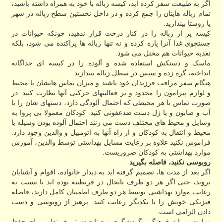
اگر به طبیعت سفر کرده اید، کیسه زباله با خود به همراه داشته باشید،
تمام زباله هایتان را جمع کرده و در داخل نخستین سطح زباله در شهر
یا روستا بیندازید.
کیسه پر از زباله را در کنار درخت قرار ندهید، چونکه حیوانات در
جستجوی غذا آنرا پاره کرده و نه تنها زباله ها پراکنده می شود، بلکه
تغذیه حیوانات هم مختل می شود.
ماسک و دستکش استفاده شده و آلوده را در کیسه ای جداگانه
انداخته، گره زده و سپس در سطل زباله بیندازید.
هنگام سفر مراقب فرزندان خود باشید و میزان تماس هایشان با محیط
و لوازم پیرامون را محدود و بر فعالیتهای حرکتی آنها نظارت کنید. در
صورت تماس با هر محیطی که احتمال آلودگی دارد، دستهای شان را با
آب و صابون و یا ژل دست ضدعفونی کنید. کودکان معمولا بی پروا به
وسایل و محیط های مختلف دست می زنند احتمال آلوده بودن وسیله یا
محیط و انتقال به کودکان و از راه آنها به اتومبیل و والدین وجود دارد.
فراموش نکنید علاوه بر رعایت مسایل بهداشتی توسط والدین، آموزش
موارد بهداشتی به کودکان ضروریست.
روبوسی نکنید، فاصله بگیرید
اگر بعد از مدت ها، تصمیم گرفته اید به دیدار خانواده، اقوام و آشنایان
بروید، حتی اگر هر دو طرف تابحال در قرنطینه بوده اید یا نسبت به
رعایت موارد بهداشتی توسط هر دو طرف اطمینان کامل دارید، فاصله
فیزیکی خویش را با یکدیگر رعایت کنید. پرهیز از روبوسی و دست
دادن الزامی است.
وزارت میراث فرهنگی، گردشگری و صنایع دستی همینطور برای حفظ