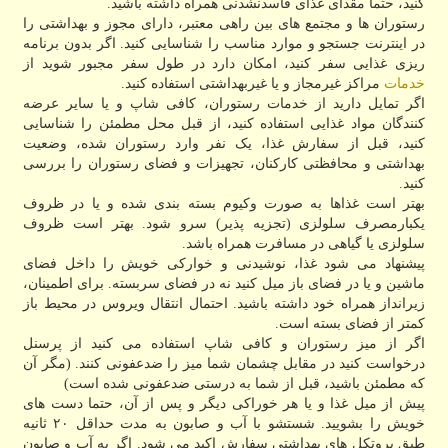
کنید، حتما مقدای غذای فاسدنشدنی همراه داشته باشید.
رستوران ها و مجتمع های بین راهی معتبر، دارای مجوز و بهداشتی را
در اینترنت جستجو و موارد مناسب را شناسایی کنید. اگر بدون برنامه
ریزی غذایی سفر کنید، امکان دارد در طول سفر مجبور شوید از
خدمات
مراکز غیرمجاز و یا غیربهداشتی استفاده کنید.
اگر تمایل دارید از خدمات رستوران، کافی شاپ و یا سایر عرضه
کنندگان مواد غذایی استفاده کنید، از قبل محل مطمئن را شناسایی
کنید، قبل از سفارش غذا، یک نفر وارد رستوران شده، وضعیت
بهداشتی و محافظتی کارکنان، تجهیزات و فضای رستوران را بررسی
کنید.
بهتر است غذاها به صورت وکیوم بسته بندی شده و یا در ظروف
یکبارمصرف سلولزی (تجزیه پذیر) سرو شود. بهتر است ظروف
سلولزی یا گیاهی در مسافرت همراه باشد.
پیشنهاد می شود غذا، نوشیدنی و خوارکی خویش را داخل فضای
ماشین و یا در فضای باز میل کنید نه در فضای سربسته. برای اطمینان،
زیرانداز همراه خود داشته باشید. احتمال انتقال ویروس در محیط باز
کمتر از فضای بسته است.
اگر از میز رستوران و کافی شاپ استفاده می کنید از پرسنل
درخواست کنید در مقابل چشمان شما میز را ضدعفونی کنند. (مگر آن
که مطمئن باشید، قبل از شما به درستی ضدعفونی شده است)
پیش از میل غذا و یا هر خوراکی دیگر و پس از آن، حتما دست های
خویش را بشویید. شستشو با آب و صابون به مدت حداقل ۲۰ ثانیه
طبق پروتکل های بهداشتی سفارش اکید می شود. اگر به آب و صابون