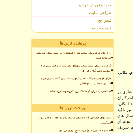
خرید و فروش خودرو
طراحی سایت
فیش حج
قیمت بیسیم
پربیننده ترین ها
راه اندازی درمانگاه پیوند مغز و استخوان در بیمارستان شریعتی
به علاوه فیلم
گزارش رسمی بیمارستان شهدای تجریش از روند بستری و
شهادت دکتر کمال خرازی
، نكاتی
بازار فروش سوالات جعلی آزمون دستیاری کلاهبرداری ۲۵۰
میلیون تومانی از داوطلبان
نسخه جدید برای قیمت گذاری داروهای بدون نسخه
به امروز دوره سخت و پرفشاری بر
دركاران
د امكان،
پربحث ترین ها
یز تاكید
 سال های
بیماریهای خطرناکی که با دندان ارتباط ندارند، اما از دهان بروز
انجام آن
می کنند
ز مردم شریف
محصولات بدون مجوز روجا جمع آوری می شود