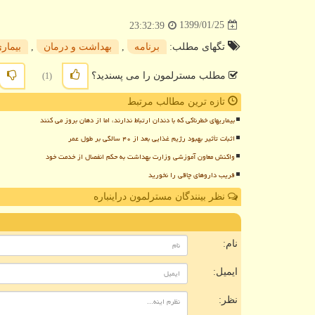
1399/01/25
23:32:39
تگهای مطلب:
برنامه
,
بهداشت و درمان
,
بیمار
مطلب مسترلمون را می پسندید؟
(1)
تازه ترین مطالب مرتبط
بیماریهای خطرناکی که با دندان ارتباط ندارند، اما از دهان بروز می کنند
اثبات تأثیر بهبود رژیم غذایی بعد از ۴۰ سالگی بر طول عمر
واکنش معاون آموزشی وزارت بهداشت به حکم انفصال از خدمت خود
فریب داروهای چاقی را نخورید
نظر بینندگان مسترلمون دراینباره
ن
نام:
ایمیل:
نظر: