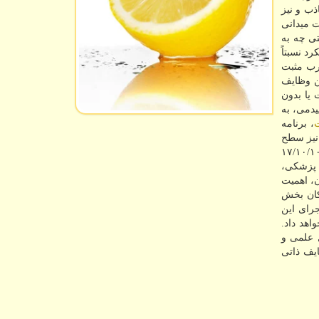
ذب و نیز
ت میدانی
ی چه به
 نسبتاً
ارب مثبت
ین وظایف
 یا بدون
یدمی، به
، برنامه
 نیز سطح
 من جمله بخش خصوصی است. ضمن حمایت قاطع و تائید مفاد نامه شماره ۱۷/۱۰/۱۰۰/۹۹
۰/‏۹۹ رئیس شورای عالی نظام پزشكی،
درمان سرپایی بیماران، اهمیت
كان بخش
جرای این
اهد داد.
محافل علمی و
ایف ذاتی