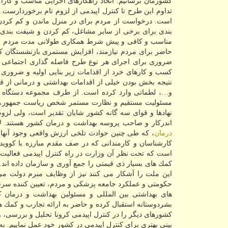
كشورمان برسانیم. اتخاذ راهكارهای اجرایی مناسب و كارآ
تداوم این طرح تا كنترل اپیدمی از لزوم تام برخوردارس
است. درخواست از مردم برای در منزل ماندن و كم كرد
بندی برای برخی از سایر مشاغل، كم كردن و شیفت بندی
مناسب و كافی و پیش شرط همكاری طولانی مدت مردم ب
حاضر برای مردم نیازمند، افزایش مستمری بازنشستگان ك
ضروری برای اجرای هر نوع طرح فاصله گذاری اجتماعی بش
كسب و كارهای خرد از اقدامات زیر بنایی اولیه و ضرور
نتیجه بخش بودن خیلی از اقدامات بهداشتی و درمانی از قب
و…، لطماتی وارد كرده است. از طرف مجموعه دستگاه ه
مسئولیت مستقیم و نظارت مستمر شخص ریاست جمهور، مو
نهادها و قوای سه گانه كشور شایان تقدیر است، ولی ل
اندركار و صاحب پروسه بهداشت و درمان كشور هستند.
درمان
، كه طی چنین حوادث تلخی ارزش واقعی وجود آنه
است كه تحت نظر آن وزارت در راه كنترل اپیدمی فعالیت
كمك های بسیار ذی قیمتی را جمع آوری و سازمان داده اند
این ملت را آشكار می كنند نیز از وظایف مبرم دولت می
حكومتی و عملكرد جامعه پزشكی و مردم، تعیین كننده سرنو
های بهداشتی بین المللی و مسئولین بهداشت و درمان 
بشردوستانه استقبال كرده و حاضر به ارائه تجارب و كمك ه
كشورهای دیگر را در كنترل اپیدمی كرونا تحلیل و بررسی، و
بینی بهتری برای كنترل اپیدمی در كشور خود عمل نماییم. به