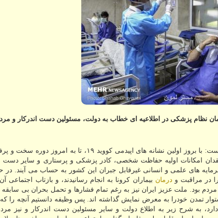
ن نظام پزشكی در اطلاعیه ای خطاب به دولت، مسئولین دست اندركار و مردم
به گزارش مستر لمون به نقل از مهر، در این بیانیه آمده است: با بروز اولین نشانه های اپیدمی كووید ۱۹، تا 
ان امكانات اولیه حفاظت شخصی، كادر پزشكی و پرستاری و سایر دست ان
مایه های علمی و انسانی غیرقابل جبران این كشور به حساب می آیند. در ح
را در مراقبت و
درمان
بیماران كرونا به انجام رسانیدند، و بازتاب اجتماعی آن ن
مردم بود. ملت عزیز ایران نیز به رغم تمام فشارها و تحمل بحران بی سابقه
توار تمدن خودرا به معرض نمایش گذاشته اند. پس وظیفه دانستیم آنچه را كه 
 كنترل اپیدمی بیماری كووید ۱۹ لزوم تام دارد، به شرح زیر به اطلاع دولت و سایر مسئولین دست اندركار و نی