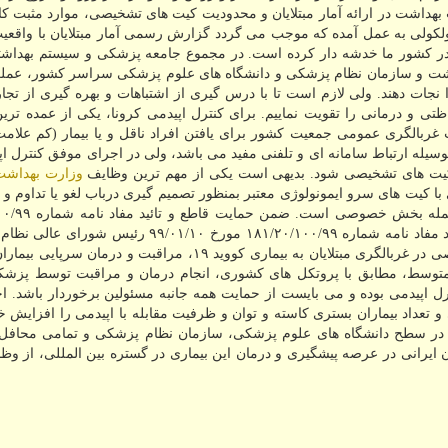
 بهداشت در ارائه آمار مبتلایان و محدودیت كیت های تشخیصی، موارد مثبت كا
لكولی به عمل آمده كه موجب می گردد گزارش رسمی آمار مبتلایان با واقعی
ا در كشور ما خدشه دار كرده است. در مجموع جامعه پزشكی و سیستم بهداشت
شت و سازمان نظام پزشكی و دانشگاه های علوم پزشكی سراسر كشور، عملكرد
 نجات دهند. ولی لازم است تا با درس گیری از اشتباهات و بهره گیری از تج
اظتی و درمانی را تقویت نماییم. برای كنترل اپیدمی كرونا، یكی از عمده تر
ربالگری عمومی جمعیت كشور برای یافتن افراد ناقل و یا بیمار (كم علامت
سیله ارتباط سامانه ای و تلفنی مفید می باشد، ولی در اجرای موفق كنترل اپ
ا كیت های تشخیصی شود. بدیهی است یكی از مهم ترین وظایف
وزارت بهداشت
با كیت های سرو ایمونولوژی معتبر بمنظور تصمیم گیری درباب لغو یا تداوم و
قرنطینگی با بهره گیری از امكانات تمامی بخش ها
مورخ ۰۴/‏۰۱/‏۹۹‬ رئیس كل سازمان نظام پزشكی و نیز تائید مفاد نامه شماره ۱۸۱/۲۰/۱۰۰/۹۹ مورخ ۱۰/‏۱‬
تاكید می گردد كه فعالیت ثمربخش و پرقدرت بخش خصوصی در غربالگری مبتلایان به بیماری كووید ۱۹، مراقبت و 
تا متوسط، مطابق با پروتكل های كشوری، انجام درمان و مراقبت توسط پزش
 اپیدمی بوده و می بایست از حمایت همه جانبه مسئولین برخوردار باشد. ا
 و تعداد بیماران بستری كاسته و توان و ظرفیت مقابله با اپیدمی را افزایش خو
همیت بخشیدن به امر پژوهش در زمینه بیماری كووید ۱۹ در سطح دانشگاه های علوم پزشكی، سازمان نظام پزشكی و تمامی 
 ایرانی در عرصه پیشگیری و درمان این بیماری در گستره بین المللی، از وظ