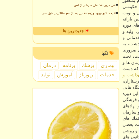
م بمنظور
غنی ترین غذا های سرشار از آهن
 حكومتی
اثبات تأثیر بهبود رژیم غذایی بعد از ۴۰ سالگی بر طول عمر
 و نوبت
ن یارانه
ای دوره
جدیدترین ها
اولیه و
دماتی و
ذشت، به
ای ضروری
تگها
شت، تحت
ان ها و
بیماری
پزشك
برنامه
درمان
 كه دست
خدمات
رپورتاژ
آموزش
تولید
هداشت و
ستاران،
م دستگاه هایی
ین دوره
ی فرهنگی
نهادهای
و سازمان
كمك های
رست بعضی
ی و روشن
انون های