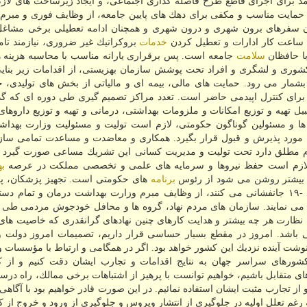
مد برای اجرای قاطع طرح فاصله گذاری اجتماعی، و ایجاد زیرساخت های لاز
ت. حمایت مناسب و مكفی برای دهك های پایین جامعه، از وظایف فوری و مبرم
ن سفرهای برون شهری و درون شهری و همچنان ادامه تعطیلی برخی مشاغل
 ساعت كار ادارات و تعطیل كردن
خدمات
بروكراتیك غیر ضروری، نیازمند تامی
ا حافظان
سلامت
جامعه است. پس برقراری یارانه مناسب با محاسبه هزینه ه
شوری و لشگری و افراد تحت پوشش سازمان بهزیستی، از اقدامات زیر بنایی 
مار می رود. حمایت های مالی، بیمه ای و مالیاتی از بخش های تولیدی، خ
ی برای كنترل اپیدمی حاضر است. تعدد مراكز تصمیم گیری طی دوره ای كه گ
یل تهیه و توزیع امكانات و ملزومات بهداشتی، درمانی و تهیه و توزیع داروه
ا و مسئولین گوناگون حكومتی، لازم است تولیت و مسئولیت وزارت بهدا
رد پذیرش و قبول قرار بگیرد. همكاری و معاضدت و مساعدت تمامی سازم
زوم مطلق دارد تحت تولیت و مدیریت كسانی این تشریك مساعی صورت گیرد
 لازم است حفظ نیروها و سرمایه های علمی و تخصصی مملكت در عرصه
ب
ا بیشتر روشن می شود از رئوس
برنامه
های حكومتی است. تجهیز پزشكان، پر
كارشناسان و كارمندانی كه در صف مقدم مبارزه با كووید -۱۹ جانفشانی می كنند، از وظایف مبرم وزارت بهداشت درمان و تما
 می نمایند. سازمان های مردم نهاد، گروه ها و محافل خودجوش مردمی طی ا
. نظارت هر چه بیشتر و هدایت كارهای چنین نهادهای گرانقدری كه خاصیت ها
 باشد. امروز در مقطع بسیار حساسی قرار داریم، تصمیمات امروز دولت و 
شت آینده نزدیك این كشور خواهد بود. اگر در همگامی و ارتباط با مؤسسات 
كشورهای سراسر جهان به نتایج اقدامات و تجارب ایشان دقت كنیم و از 
ای متقابل باشیم، خواهیم توانست با پرهیز از اشتباهات برخی ممالك، راه د
 از تجارب مثبت ایشان استفاده نمائیم. در این صورت قادر خواهیم بود با آگاه
 رغم تعلل اولیه در جلوگیری از انتشار ویروس و جلوگیری از ورود و خروج از ك