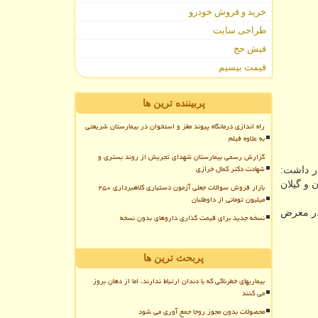
خرید و فروش خودرو
طراحی سایت
فیش حج
قیمت بیسیم
پربیننده ترین ها
راه اندازی درمانگاه پیوند مغز و استخوان در بیمارستان شریعتی
به علاوه فیلم
گزارش رسمی بیمارستان شهدای تجریش از روند بستری و
شهادت دکتر کمال خرازی
ر داشت:
 و گیلان
بازار فروش سوالات جعلی آزمون دستیاری کلاهبرداری ۲۵۰
میلیون تومانی از داوطلبان
 و در معرض
نسخه جدید برای قیمت گذاری داروهای بدون نسخه
پربحث ترین ها
بیماریهای خطرناکی که با دندان ارتباط ندارند، اما از دهان بروز
می کنند
محصولات بدون مجوز روجا جمع آوری می شود