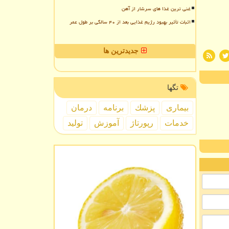
غنی ترین غذا های سرشار از آهن
اثبات تأثیر بهبود رژیم غذایی بعد از ۴۰ سالگی بر طول عمر
جدیدترین ها
تگها
بیماری
پزشك
برنامه
درمان
خدمات
رپورتاژ
آموزش
تولید