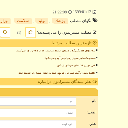
1399/01/12
21:22:08
تگهای مطلب:
پزشك
,
تولید
,
سلامت
,
وزار
مطلب مسترلمون را می پسندید؟
(1)
تازه ترین مطالب مرتبط
بیماریهای خطرناکی که با دندان ارتباط ندارند، اما از دهان بروز می کنند
محصولات بدون مجوز روجا جمع آوری می شود
غنی ترین غذا های سرشار از آهن
واکنش معاون آموزشی وزارت بهداشت به حکم انفصال از خدمت خود
نظر بینندگان مسترلمون دراینباره
ن
نام:
ایمیل:
نظر: