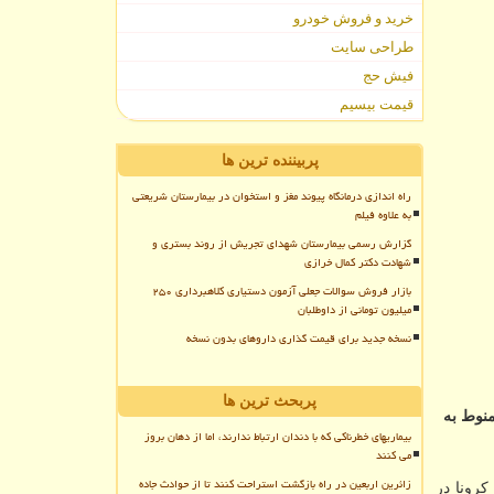
خرید و فروش خودرو
طراحی سایت
فیش حج
قیمت بیسیم
پربیننده ترین ها
راه اندازی درمانگاه پیوند مغز و استخوان در بیمارستان شریعتی
به علاوه فیلم
گزارش رسمی بیمارستان شهدای تجریش از روند بستری و
شهادت دکتر کمال خرازی
بازار فروش سوالات جعلی آزمون دستیاری کلاهبرداری ۲۵۰
میلیون تومانی از داوطلبان
نسخه جدید برای قیمت گذاری داروهای بدون نسخه
پربحث ترین ها
نوط به
بیماریهای خطرناکی که با دندان ارتباط ندارند، اما از دهان بروز
می کنند
زائرین اربعین در راه بازگشت استراحت کنند تا از حوادث جاده
كرونا در