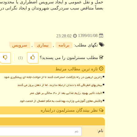
حمل و نقل عمومی و ایجاد سرویس اضطراری یا محدودسازی
بعضاً متناقض سبب سردرگمی شهروندان و ایجاد نگرانی در
1399/01/08
23:28:02
تگهای مطلب:
برنامه
,
بیماری
,
سرویس
مطلب مسترلمون را می پسندید؟
(1)
تازه ترین مطالب مرتبط
زائرین اربعین در راه بازگشت استراحت کنند تا از حوادث جاده ای پیشگیری شود
بیماریهای خطرناکی که با دندان ارتباط ندارند، اما از دهان بروز می کنند
اثبات تأثیر بهبود رژیم غذایی بعد از ۴۰ سالگی بر طول عمر
واکنش معاون آموزشی وزارت بهداشت به حکم انفصال از خدمت خود
نظر بینندگان مسترلمون دراینباره
ن
نام: