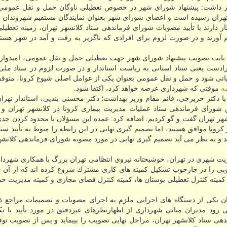
هار داشت: پیشنهاد شورای شهر در خصوص تعطیلی ناوگان حمل و نقل عمومی
هران رسیده است و اعضای شورای شهر بعنوان نمایندگان مستقیم شهروندان ته
ر دارند با تأیید مصوبات شورای فرماندهی ستاد كلانشهر تهران، زمینه تعطی
ورند و در صورت لزوم برای افرادی كه ناگزیر به رفت و آمد در شهر هستن
" بابت تصویب پیشنهاد شورای شهر جهت تعطیلی حمل و نقل عمومی، امیدواریم
رادست یعنی ستاد استانی به ریاست استاندار و در صورت لزوم در ستاد ملی
یاتی شود و حمل و نقل عمومی بعنوان یكی از عوامل اصلی شیوع كرونا، متو
مه
موقتی كه شهرداری عرضه خواهد كرد، اكتفا شود.
 با دكتر حریرچی، قائم مقام وزیر بهداشت؛ دكتر محسنی بندپی، استاندار تهرا
شورای فرماندهی ستاد عملیات مدیریت بیماری كرونا در كلانشهر تهران و 
نشهر تهران گفت و گو كردیم. اضافه كرد: عمده این مسؤلان با محدود كردن ج
ونا موافق هستند، اما تصمیم گیری نهایی در این رابطه را منوط به تأیید ستا
ستند و به نظر می آید تصمیم گیری نهایی در مورد مصوبه شورای فرماندهی كلانشه
یریت شهری در تهران، خوشبختانه نیروی انتظامی تهران بزرگ با همكاری شهردا
وبی را در چارچوب تشكیل كمیته های كاری مشترك شروع كرده اند كه از آن 
كمیته كنترل تعطیلی بوستان ها، كمیته كنترل فضای مجازی و كمیته مدیریت ح
 یكی از دستگاه های اجرایی ملزم به اجرای مصوبات و تصمیمات مراجع ذی
ی رود مدیران میانی شهرداری از اظهارنظرهای غیردقیق در مورد تأیید یا ت
دهی ستاد كلانشهر تهران، مراحل نهایی تصویب را بپیماید و پس از تصویب ت