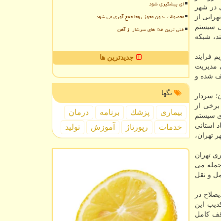
ای پیشگیری شود
 در شهر
محصولات بدون مجوز روجا جمع آوری می شود
رانی از
لی سیستم
غنی ترین غذا های سرشار از آهن
د، شبكه
 فرایند
جدیدترین ها
 مدیریت
قف شده و
تگها
ن؛ سردار
برخی از
بیماری
پزشك
برنامه
درمان
دی سیستم
د استانی
خدمات
رپورتاژ
آموزش
تولید
ر تهران،
ری تهران
جمله می
مل و نقل
صلاح در
كذیب این
وقف كامل