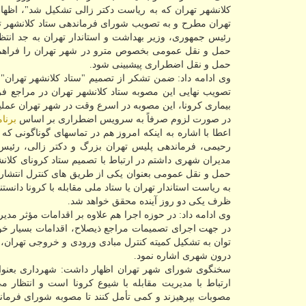
كلانشهر تهران كه به ریاست دكتر زالی تشكیل شد"، اظ
تهران مطرح و به تصویب شورای فرماندهی ستاد كلانشهر ت
رئیس جمهوری، وزیر بهداشت و استاندار تهران به جد انتظا
حمل و نقل عمومی بخصوص مترو در شهر تهران را فراهم آ
حمل و نقل اضطراری پیشبینی شود.
وی ادامه داد: ضمن تشكر از تصمیم "ستاد كلانشهر تهران
تصویب نهایی این مصوبه ستاد كلانشهر تهران در مراجع ف
بیماری كرونا، این مصوبه در اسرع وقت در شهر تهران عمل
در صورت لزوم صرفاً به سرویس اضطراری بر اساس
برنا
اعطا با اشاره به اینكه امروز هم در تماسهای گوناگونی كه
رحیمی، فرماندهی پلیس تهران بزرگ و دكتر زالی، رئیس 
مدیران شهری داشتم در ارتباط با تصمیم ستاد كرونای كلا
حمل و نقل عمومی بعنوان یكی از طریق های كنترل انتشار كر
به ریاست استاندار تهران یا ستاد ملی مقابله با كرونا دان
ظرف یكی دو روز آینده محقق خواهد شد.
وی ادامه داد: در حوزه اجرا هم علاوه بر اقدامات مؤثر مد
در جهت اجرای تصمیمات مراجع ذیصلاح، اقدامات بسیار خ
توان به تشكیل كمیته كنترل مبادی ورودی و خروجی تهران، 
درون شهری اشاره نمود.
سخنگوی شورای شهر تهران اظهار داشت: شهرداری بعنوان
ارتباط با مدیریت مقابله با شیوع كرونا است و انتظار م
مصوبات بپرهیزند و كمی تأمل كنند تا مصوبه شورای فرمان