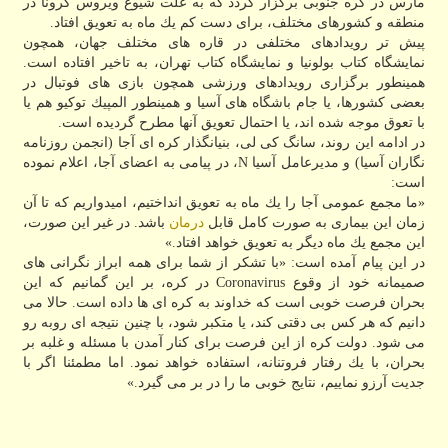
مارس در كره جنوبی برگزار گردد كه به علت شیوع ویروس كرونا در
منطقه و كشورهای مختلف، برای دست كم یك ماه به تعویق افتاد.
پیش تر رویدادهای مختلفی در قاره های مختلف جهان، همچون
نمایشگاه كتاب بولونیا و نمایشگاه كتاب تهران، به تاخیر افتاده است.
همینطور برگزاری رویدادهای ورزشی همچون بازی های فوتبال در
بعضی كشورها، یا جام باشگاه های آسیا و همینطور المپیك توكیو هم یا
با تعوق موجه شده اند، یا احتمال تعویق آنها مطرح گردیده است.
در ادامه این روند، سانگ كی لی، بنیانگذار كره ای آجا (انجمن روزنامه
نگاران آسیا) و مدیرعامل آسیا N، در پیامی به اعضای آجا، اعلام نموده
است:
«ما مجمع عمومی آجا را یك ماه به تعویق انداختیم، امیدواریم كه تا آن
زمان این بیماری به صورت كامل قابل
درمان
باشد. در غیر این صورت،
این مجمع یك ماه دیگر به تعویق خواهد افتاد.»
در این پیام آمده است: «با تشكر از شما برای همه ابراز نگرانی های
صمیمانه خود از وقوع Coronavirus در كره، بر این گمانیم كه این
بحران فرصت خوبی است كه خداوند به كره ای ها داده است. حالا می
دانیم كه هر كس بی دقتی كند، یا متكبر شود، با چنین نتیجه ای روبه رو
می شود. دولت كره از این فرصت برای كنار آمدن با مسئله و غلبه بر
بحران، با یك رفتار فروتنانه، استفاده خواهد نمود. اما مطمئنا اگر با
جدیت آرزو نماییم، نتایج خوبی ما را در بر می گیرد.»