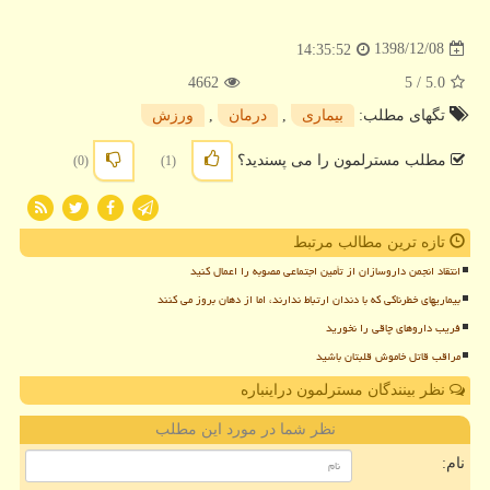
1398/12/08
14:35:52
4662
/ 5
5.0
تگهای مطلب:
بیماری
,
درمان
,
ورزش
مطلب مسترلمون را می پسندید؟
(0)
(1)
تازه ترین مطالب مرتبط
انتقاد انجمن داروسازان از تأمین اجتماعی مصوبه را اعمال کنید
بیماریهای خطرناکی که با دندان ارتباط ندارند، اما از دهان بروز می کنند
فریب داروهای چاقی را نخورید
مراقب قاتل خاموش قلبتان باشید
نظر بینندگان مسترلمون دراینباره
نظر شما در مورد این مطلب
نام: