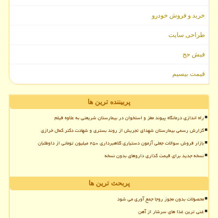
خرید و فروش خودرو
طراحی سایت
فیش حج
قیمت بیسیم
پربیننده ترین ها
راه اندازی درمانگاه پیوند مغز و استخوان در بیمارستان شریعتی به علاوه فیلم
گزارش رسمی بیمارستان شهدای تجریش از روند بستری و شهادت دکتر کمال خرازی
بازار فروش سوالات جعلی آزمون دستیاری کلاهبرداری ۲۵۰ میلیون تومانی از داوطلبان
نسخه جدید برای قیمت گذاری داروهای بدون نسخه
پربحث ترین ها
محصولات بدون مجوز روجا جمع آوری می شود
غنی ترین غذا های سرشار از آهن