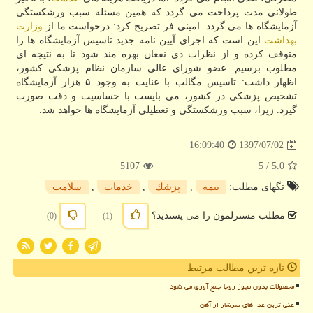
طولانی مدت پرداخت می گردد كه همین مسئله سبب ورشكستگی
آزمایشگاه ها می گردد. امینی فر تصریح كرد: درخواست ما از
وزارت
بهداشت
این است كه اجرای آیین نامه جدید تاسیس آزمایشگاه ها را
متوقف كرده و از نظرات ذی نفعان بهره مند شود تا به نتیجه ای
مطلوب برسیم. عضو شورای عالی سازمان نظام پزشكی كشور،
اظهار داشت: تاسیس مگالب با عنایت به وجود ۵ هزار آزمایشگاه
تشخیص پزشكی در كشور، می بایست با حساسیت و دقت صورت
گیرد. زیرا، سبب ورشكستگی و تعطیلی آزمایشگاه ها خواهد شد.
1397/07/02
16:09:40
5107
/ 5
5.0
تگهای مطلب:
بیمه
,
پزشك
,
خدمات
,
سلامت
مطلب مسترلمون را می پسندید؟
(0)
(1)
تازه ترین مطالب مرتبط
محصولات بدون مجوز روجا جمع آوری می شود
غنی ترین غذا های سرشار از آهن