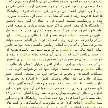
عضو هیات مدیره انجمن صدمه شناسی ایران، با اشاره به تورم ۱۵۰ تا
۱۷۰ درصدی در حوزه تجهیزات و مواد مصرفی آزمایشگاهی طی دو
سال اخیر، اظهار داشت: این در شرایطی است كه تعرفه آزمایشگاه
ها فقط ۵ درصد رشد داشته كه نشان داده است آزمایشگاه ها ضرر ده
بوده و ورشكسته هستند. امینی فر با انتقاد از آیین نامه تاسیس
آزمایشگاه ها كه مقرر است مراكز جدید نمونه برداری در سطح كشور
تولید شود، افزود: تولید مراكز جدید نمونه برداری، منجر به تشدید نیاز
القایی در عرضه
خدمات
خواهد شد و ارتباط مالی بین
پزشك
با این
مراكز را فراهم می آورد. وی ادامه داد: تولید نیاز القایی سبب خواهد
شد برخی بیماران كه نیاز به انجام آزمایش نداشته باشند، تنها به خاطر
اینكه رابطه مالی بین
پزشك
و مركز تولید شده، می بایست هزینه ای
از جیب پرداخت كنند كه بار مالی آن متوجه نظام
سلامت
و بیمه ها
خواهد شد. امینی فر تصریح كرد: تصمیم
وزارت بهداشت
برای تاسیس
مراكز جدید نمونه برداری، حداقل ۵هزار میلیارد تومان بار مالی به
نظام
سلامت
و بیمه ها تحمیل خواهد نمود كه در شرایط كنونی كه با
مشكلات اقتصادی و تحریم ها مواجه ایم، غیر منطقی است. عضو
شورای عالی سازمان نظام پزشكی كشور، با اشاره به تحریم ها،
اظهار داشت: با عنایت به اینكه عمده ملزومات آزمایشگاهی و كیت
های مصرفی، وارداتی است و می بایست با ارز آزاد وارد شود، بطور
قطع هزینه های آن متوجه بیماران خواهد شد. وی با اشاره به تاخیر ۱۴
ماهه بیمه تامین اجتماعی در پرداخت مطالبات آزمایشگاه ها و همینطور
بیمه
سلامت
، اضافه كرد: خرید ملزومات آزمایشگاهی و كیت های
مصرفی، نقدی انجام می گردد. اما دریافت هزینه های
خدمات
، با تاخیر