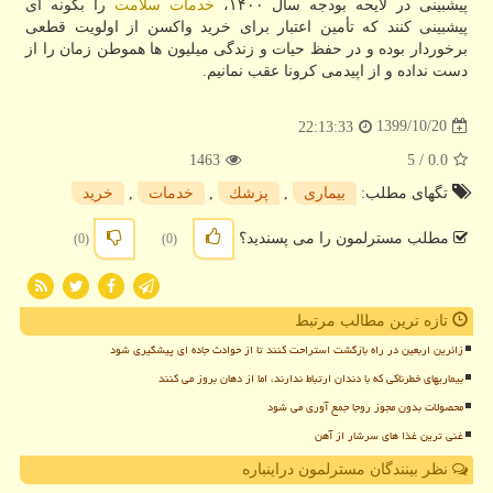
پیشبینی در لایحه بودجه سال ۱۴۰۰،
خدمات
سلامت
را بگونه ای
پیشبینی کنند که تأمین اعتبار برای خرید واکسن از اولویت قطعی
برخوردار بوده و در حفظ حیات و زندگی میلیون ها هموطن زمان را از
دست نداده و از اپیدمی کرونا عقب نمانیم.
1399/10/20
22:13:33
1463
/ 5
0.0
تگهای مطلب:
بیماری
,
پزشك
,
خدمات
,
خرید
مطلب مسترلمون را می پسندید؟
(0)
(0)
تازه ترین مطالب مرتبط
زائرین اربعین در راه بازگشت استراحت کنند تا از حوادث جاده ای پیشگیری شود
بیماریهای خطرناکی که با دندان ارتباط ندارند، اما از دهان بروز می کنند
محصولات بدون مجوز روجا جمع آوری می شود
غنی ترین غذا های سرشار از آهن
نظر بینندگان مسترلمون دراینباره