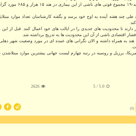
همین طور با فوت ۳۸۵ نفر دیگر از مبتلایان به بیماری کووید-۱۹ مجموع فو
می گردد که همه گیری بیماری کووید-۱۹ در هند طی چند هفته آینده به اوج خود برسد و بگفته کارشناسان تعداد موارد مب
ند.
دارند تا محدودیت های جدیدی را در ایالت های خود اعمال کنند. قبل از این
ار اقتصادی ناشی از آن این محدودیت ها به تدریج برداشته شد.
ند به همراه داشته و الان نگرانی های عمده ای در مورد وضعیت شهر دهلی 
ت.
مریکا، برزیل و روسیه در رتبه چهارم لیست جهانی بیشترین موارد مبتلاشدن ب
2626
/ 5
5.0
(0)