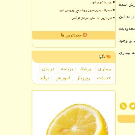
ای پیشگیری شود
تی های ناشی از این بیماری در هند ۱۵ هزار و ۶۸۵ مورد گزارش شده
محصولات بدون مجوز روجا جمع آوری می شود
تلایان به این
غنی ترین غذا های سرشار از آهن
 محدودیت
جدیدترین ها
نو وجود
ه بیماری
تگها
بیماری
پزشك
برنامه
درمان
خدمات
رپورتاژ
آموزش
تولید