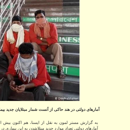
آمارهای دولتی در هند حاكی از آنست شمار مبتلایان جدید بیماری كووید-19 در یك روز به 18 هزار و 500
آمارهای دولتی تعداد موارد جدید مبتلاشدن به این بیماری در طول یک روز به ۱۸ هزار