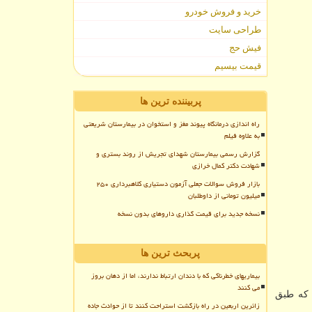
خرید و فروش خودرو
طراحی سایت
فیش حج
قیمت بیسیم
پربیننده ترین ها
راه اندازی درمانگاه پیوند مغز و استخوان در بیمارستان شریعتی
به علاوه فیلم
گزارش رسمی بیمارستان شهدای تجریش از روند بستری و
شهادت دکتر کمال خرازی
بازار فروش سوالات جعلی آزمون دستیاری کلاهبرداری ۲۵۰
میلیون تومانی از داوطلبان
نسخه جدید برای قیمت گذاری داروهای بدون نسخه
پربحث ترین ها
بیماریهای خطرناکی که با دندان ارتباط ندارند، اما از دهان بروز
می کنند
اری کووید-۱۹ در هند گزارش شده که طبق
زائرین اربعین در راه بازگشت استراحت کنند تا از حوادث جاده