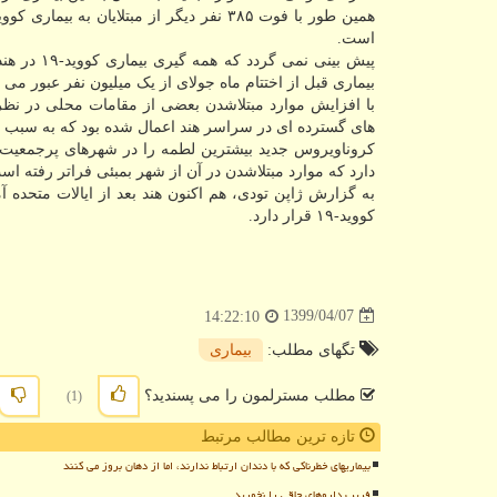
است.
پیش بینی ن
بیماری قبل از اختتام ماه جولای از یک میلیون نفر عبور می ک
با افزایش موارد مبتلاشدن بعضی از مقامات محلی در نظر 
های گسترده ای در سراسر هند اعمال شده بود که به سبب فش
کروناویروس جدید بیشترین لطمه را در شهرهای پرجمعیت ه
دارد که موارد مبتلاشدن در آن از شهر بمبئی فراتر رفته اس
به گزارش ژاپن تودی، هم اکنون هند بعد از ایالات متحده آ
کووید-۱۹ قرار دارد.
1399/04/07
14:22:10
تگهای مطلب:
بیماری
مطلب مسترلمون را می پسندید؟
(1)
تازه ترین مطالب مرتبط
بیماریهای خطرناکی که با دندان ارتباط ندارند، اما از دهان بروز می کنند
فریب داروهای چاقی را نخورید